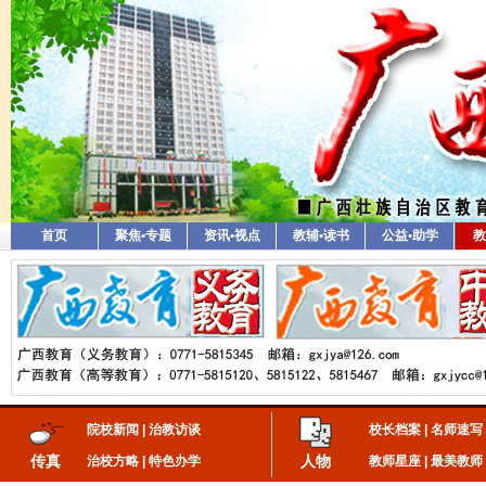
首页
聚焦•专题
资讯•视点
教辅•读书
公益•助学
教
院校新闻
|
治教访谈
校长档案
|
名师速写
传真
人物
治校方略
|
特色办学
教师星座
|
最美教师