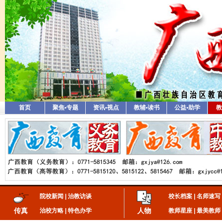
首页
聚焦•专题
资讯•视点
教辅•读书
公益•助学
教
院校新闻
|
治教访谈
校长档案
|
名师速写
传真
人物
治校方略
|
特色办学
教师星座
|
最美教师