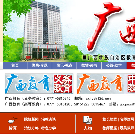
首页
聚焦•专题
资讯•视点
教辅•读书
公益•助学
教
院校新闻
|
治教访谈
校长档案
|
名师速写
传真
人物
治校方略
|
特色办学
教师星座
|
最美教师