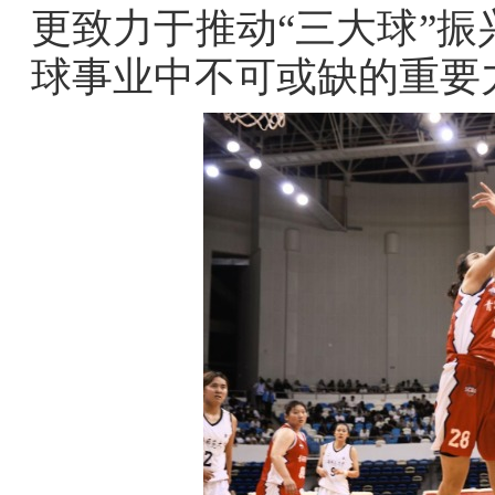
更致力于推动“三大球”
球事业中不可或缺的重要