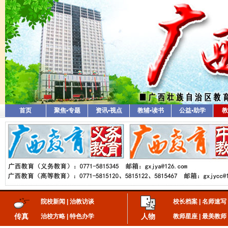
首页
聚焦•专题
资讯•视点
教辅•读书
公益•助学
教
院校新闻
|
治教访谈
校长档案
|
名师速写
传真
人物
治校方略
|
特色办学
教师星座
|
最美教师