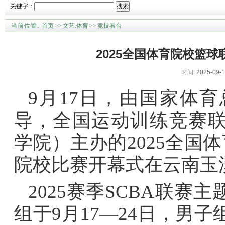
关键字：
搜索
当前位置:
首页
>>
文艺.体育
>>
竞技看台
2025全国体育院校篮球
时间:
2025-09-1
9月17日，由国家体
导，全国运动训练竞赛
学院）主办的2025全国
院校比赛开幕式在云南玉
2025赛季SCBA联赛
组于9月17—24日，男子