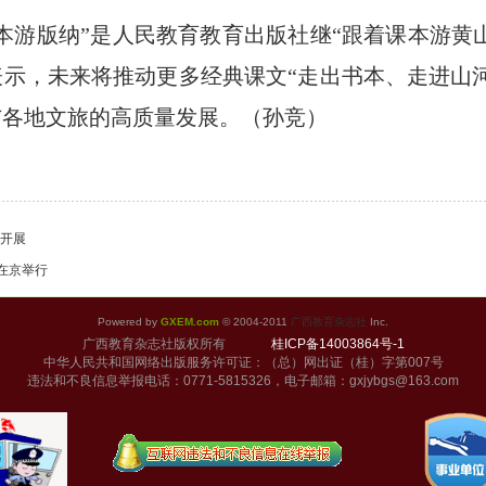
本游版纳”是人民教育教育出版社继“跟着课本游黄山
示，未来将推动更多经典课文“走出书本、走进山
与各地文旅的高质量发展。
（孙竞）
展开展
在京举行
Powered by
GXEM.com
© 2004-2011
广西教育杂志社
Inc.
广西教育杂志社版权所有
桂ICP备14003864号-1
中华人民共和国网络出版服务许可证：（总）网出证（桂）字第007号
违法和不良信息举报电话：0771-5815326，电子邮箱：gxjybgs@163.com