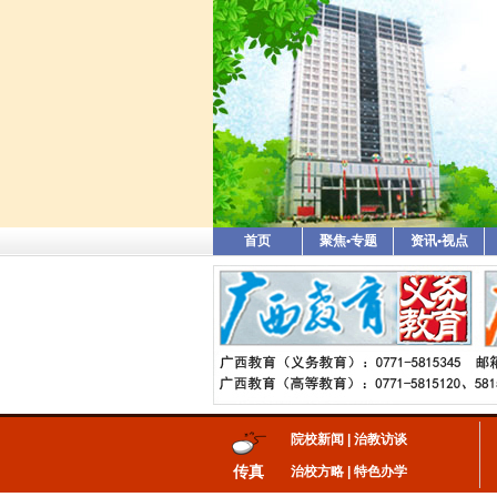
首页
聚焦•专题
资讯•视点
院校新闻
|
治教访谈
传真
治校方略
|
特色办学