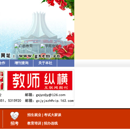
合作
增刊查询
关于本社
招生就业
|
考试大家谈
招考
教育培训
|
招办连线