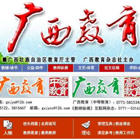
教辅•读书
公益•助学
教师纵横
文艺•体育
征文征稿
求职•
校长档案
|
名师速写
管理宝典
|
教改课改
人物
理论
教师星座
|
最美教师
课堂参考
|
教师工作坊