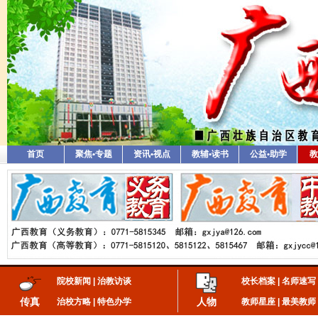
首页
聚焦•专题
资讯•视点
教辅•读书
公益•助学
教
院校新闻
|
治教访谈
校长档案
|
名师速写
传真
人物
治校方略
|
特色办学
教师星座
|
最美教师