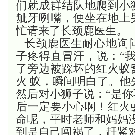
们就成群结队地爬到小
龇牙咧嘴，便坐在地上
忙请来了长颈鹿医生。
长颈鹿医生耐心地询
子疼得直冒汗，说：“
了旁边被踩坏的红火蚁
火 蚁，瞬间明白了。他
然后对小狮子说：“是
后一定要小心啊！红火
命呢，平时老师和妈妈
到是自己闯祸了，赶紧