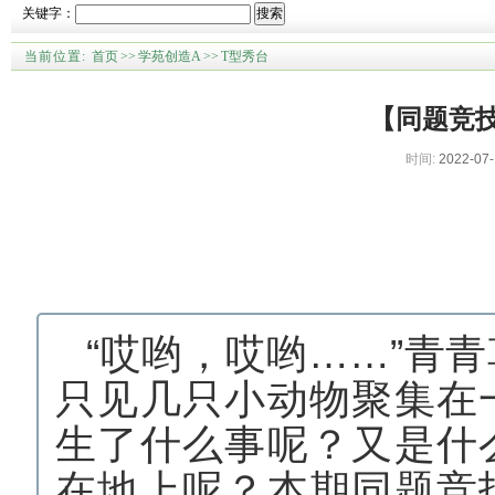
关键字：
搜索
当前位置:
首页
>>
学苑创造A
>>
T型秀台
【同题竞
时间:
2022-07-
“哎哟，哎哟……”青
只见几只小动物聚集在
生了什么事呢？又是什
在地上呢？本期同题竞