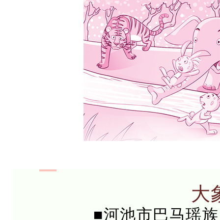
大
■
河池市巴马瑶族