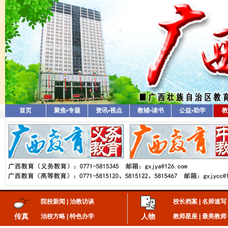
首页
聚焦•专题
资讯•视点
教辅•读书
公益•助学
教
院校新闻
|
治教访谈
校长档案
|
名师速写
传真
人物
治校方略
|
特色办学
教师星座
|
最美教师