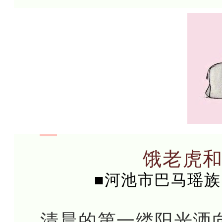
饿老虎
■河池市巴马瑶族
清晨的第一缕阳光洒