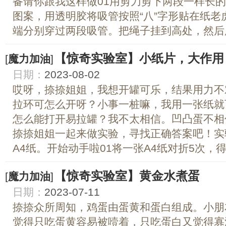
备请你跟我这样做01用剪刀剪下两段一样长
图案，用透明胶将吸管按照“八”字形贴在纸老虎
端分别穿过两段吸管。把绳子挂到高处，然后用.
【惊奇实验室】小纸片，大作用
[
魔力加油
]
日期：
2023-08-02
哎呀，捺捺姐姐，我想开罐可乐，结果用力不
拉环可怎么开呀？小事一桩嘛，我用一张纸就
怎么能打开易拉罐？我不太相信。凹凸蛋不相
捺捺姐姐一起来做实验，寻找正确答案吧！实
A4纸。开始动手啦01将一张A4纸对折5次，得到
【惊奇实验室】黄金水煮蛋
[
魔力加油
]
日期：
2023-07-11
捺捺众所周知，鸡蛋由蛋黄和蛋白组成。小朋
觉得只吃蛋黄容易被噎着，只吃蛋白又觉得寡