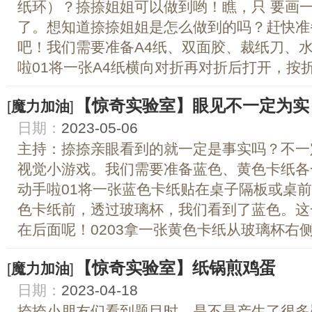
纸环）？捺捺姐姐可以做到哟！瞧，只 要画
了。想知道捺捺姐姐是怎么做到的吗？赶快准
吧！我们需要准备A4纸、双面胶、裁纸刀、
啦01将一张A4纸横向对折再对折后打开，按折痕
【惊奇实验室】眼见不一定为实
[
魔力加油
]
日期：
2023-05-06
主持：捺捺亲眼看到的就一定是事实吗？不一
视觉小游戏。我们需要准备蓝色、黄色卡纸各
动手啦01将一张蓝色卡纸贴在桌子隔板或桌
色卡纸前，透过玻璃杯，我们看到了蓝色。这
在后面呢！0203拿一张黄色卡纸从玻璃杯右侧慢
【惊奇实验室】纸锅煎鸡蛋
[
魔力加油
]
日期：
2023-04-18
捺捺小朋友们看到题目时，是不是产生了很多