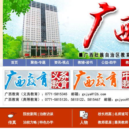
首页
聚焦•专题
资讯•视点
教辅•读书
公益•助学
教
院校新闻
|
治教访谈
校长档案
|
名师速写
传真
人物
治校方略
|
特色办学
教师星座
|
最美教师