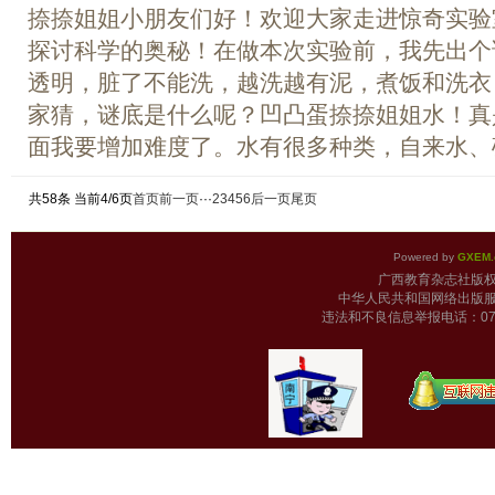
捺捺姐姐小朋友们好！欢迎大家走进惊奇实验
探讨科学的奥秘！在做本次实验前，我先出个
透明，脏了不能洗，越洗越有泥，煮饭和洗衣
家猜，谜底是什么呢？凹凸蛋捺捺姐姐水！真
面我要增加难度了。水有很多种类，自来水、矿泉
共58条 当前4/6页
首页
前一页
···
2
3
4
5
6
后一页
尾页
Powered by
GXEM.
广西教育杂志
中华人民共和国网络出版服
违法和不良信息举报电话：0771-