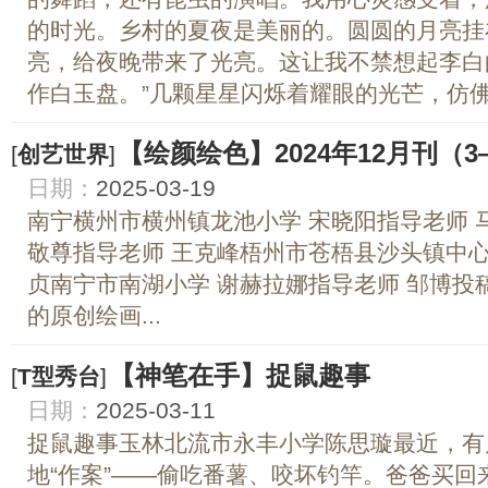
的时光。乡村的夏夜是美丽的。圆圆的月亮挂
亮，给夜晚带来了光亮。这让我不禁想起李白
作白玉盘。”几颗星星闪烁着耀眼的光芒，仿佛几
【绘颜绘色】2024年12月刊（3
[
创艺世界
]
日期：
2025-03-19
南宁横州市横州镇龙池小学 宋晓阳指导老师 
敬尊指导老师 王克峰梧州市苍梧县沙头镇中心
贞南宁市南湖小学 谢赫拉娜指导老师 邹博投
的原创绘画...
【神笔在手】捉鼠趣事
[
T型秀台
]
日期：
2025-03-11
捉鼠趣事玉林北流市永丰小学陈思璇最近，有
地“作案”——偷吃番薯、咬坏钓竿。爸爸买