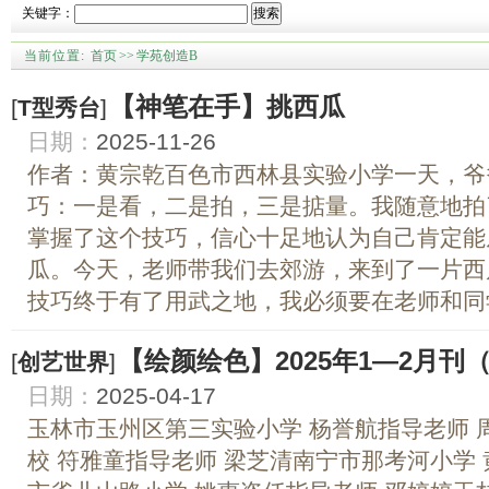
关键字：
搜索
当前位置:
首页
>>
学苑创造B
【神笔在手】挑西瓜
[
T型秀台
]
日期：
2025-11-26
作者：黄宗乾百色市西林县实验小学一天，爷
巧：一是看，二是拍，三是掂量。我随意地拍
掌握了这个技巧，信心十足地认为自己肯定能
瓜。今天，老师带我们去郊游，来到了一片西
技巧终于有了用武之地，我必须要在老师和同学
【绘颜绘色】2025年1—2月刊
[
创艺世界
]
日期：
2025-04-17
玉林市玉州区第三实验小学 杨誉航指导老师 
校 符雅童指导老师 梁芝清南宁市那考河小学