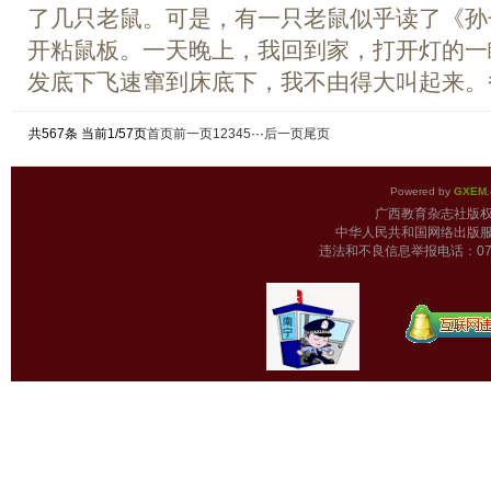
了几只老鼠。可是，有一只老鼠似乎读了《孙
开粘鼠板。一天晚上，我回到家，打开灯的一
发底下飞速窜到床底下，我不由得大叫起来。爸
共567条 当前1/57页
首页
前一页
1
2
3
4
5
···
后一页
尾页
Powered by
GXEM.
广西教育杂志
中华人民共和国网络出版服
违法和不良信息举报电话：0771-