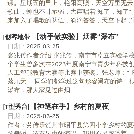
课。星期五的早上，艳阳高照，天空万里无云
歌曲，蝉也不甘示弱，大声唱着“知了，知了
来加入了唱歌的队伍，滴滴答答，天空下起了雨.
【动手做实验】烟雾“瀑布”
[
创客地带
]
日期：
2025-03-25
张兆传作者介绍 张兆传，南宁市卓立实验学
个学生曾多次在2023年度南宁市青少年科技创
人工智能教育大赛等比赛中获奖。张老师：“
落九天。”同学们都学过这句形容瀑布的诗，
瀑布，那大家见过由烟...
【神笔在手】乡村的夏夜
[
T型秀台
]
日期：
2025-03-25
作者：劳传乐贺州市昭平县第四小学乡村的夏
的舞蹈，还有昆虫的演唱。我用心灵感受着，