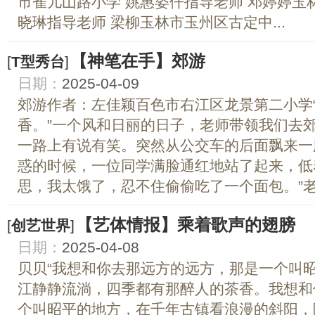
市雀儿山路小学 姚惠姿仟指导老师 邓婷婷玉
晓琳指导老师 梁柳玉林市玉州区古定中...
【神笔在手】郊游
[
T型秀台
]
日期：
2025-04-09
郊游作者：左佳颖百色市右江区龙景第二小学
香。”一个风和日丽的日子，老师带领我们去
一路上有说有笑。突然从公交车的后面飘来一
惑的时候，一位同学满脸通红地站了起来，低
思，我太饿了，忍不住偷偷吃了一个面包。”老师
【艺体情报】乘着歌声的翅膀
[
创艺世界
]
日期：
2025-04-08
贝贝“我想和你去那远方的远方，那是一个叫
江静静流淌，四季都有那醉人的茶香。我想和
个叫昭平的地方，在千年古镇看浪漫的斜阳，