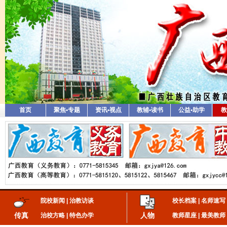
首页
聚焦•专题
资讯•视点
教辅•读书
公益•助学
教
院校新闻
|
治教访谈
校长档案
|
名师速写
传真
人物
治校方略
|
特色办学
教师星座
|
最美教师